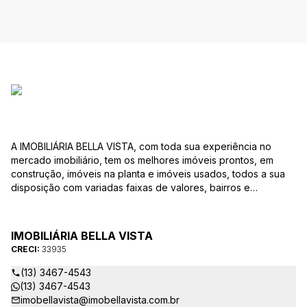
A IMOBILIÁRIA BELLA VISTA, com toda sua experiência no
mercado imobiliário, tem os melhores imóveis prontos, em
construção, imóveis na planta e imóveis usados, todos a sua
disposição com variadas faixas de valores, bairros e
dimensões para melhor atender as suas necessidades e
anseios. Ao nos procurar, nossos corretores – credenciados
ao CRECI-EE – estarão sempre prontos para responder-lhe
IMOBILIÁRIA BELLA VISTA
todas as suas dúvidas sobre casas, apartamentos, terrenos,
CRECI:
33935
salas comerciais e outros produtos imobiliários.
(13) 3467-4543
(13) 3467-4543
imobellavista@imobellavista.com.br