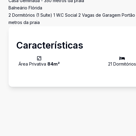
Casa Geminada - 350 metros da praia
Balneário Flórida
2 Dormitórios (1 Suíte) 1 W.C Social 2 Vagas de Garagem Portão
metros da praia
Características
Área Privativa
84
m²
21
Dormitório
s