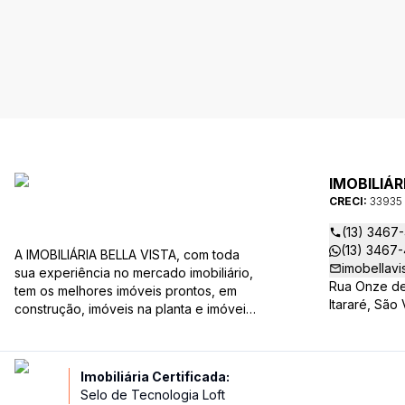
IMOBILIÁR
CRECI:
33935
(13) 3467
(13) 3467
A IMOBILIÁRIA BELLA VISTA, com toda
imobellavi
sua experiência no mercado imobiliário,
Rua Onze de
tem os melhores imóveis prontos, em
Itararé, São
construção, imóveis na planta e imóveis
usados, todos a sua disposição com
variadas faixas de valores, bairros e
dimensões para melhor atender as suas
Imobiliária Certificada:
necessidades e anseios. Ao nos
Selo de Tecnologia Loft
procurar, nossos corretores –