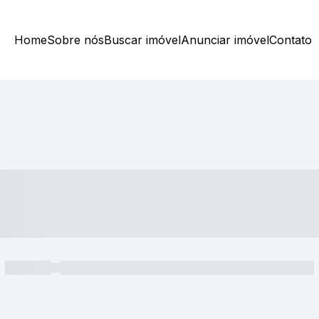
Home
Sobre nós
Buscar imóvel
Anunciar imóvel
Contato
----- ---- ---- -- ----
----- -----
----- ----- -- ------ ---- ---- -- ----- ----- ----- --- ------