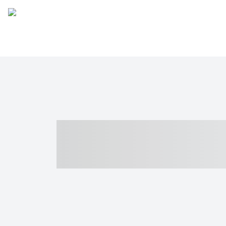
----- ----- -- -
- ------