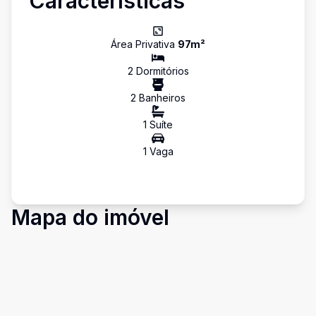
Características
Área Privativa
97
m²
2
Dormitório
s
2
Banheiro
s
1
Suíte
1
Vaga
Mapa do imóvel