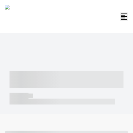
----- ----- -- ------ ---- ---- -- ----- -----
----- --- ------
----- -----
----- ----- -- ------ ---- ---- -- ----- ----- ----- --- ------