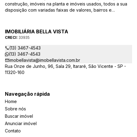
construção, imóveis na planta e imóveis usados, todos a sua
disposição com variadas faixas de valores, bairros e
dimensões para melhor atender as suas necessidades e
anseios. Ao nos procurar, nossos corretores – credenciados
ao CRECI-EE – estarão sempre prontos para responder-lhe
IMOBILIÁRIA BELLA VISTA
todas as suas dúvidas sobre casas, apartamentos, terrenos,
CRECI:
33935
salas comerciais e outros produtos imobiliários.
(13) 3467-4543
(13) 3467-4543
imobellavista@imobellavista.com.br
Rua Onze de Junho, 96, Sala 29, Itararé, São Vicente - SP -
11320-160
Navegação rápida
Home
Sobre nós
Buscar imóvel
Anunciar imóvel
Contato