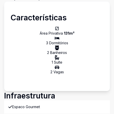
Características
Área Privativa
131
m²
3
Dormitório
s
2
Banheiro
s
1
Suíte
2
Vaga
s
Infraestrutura
Espaco Gourmet