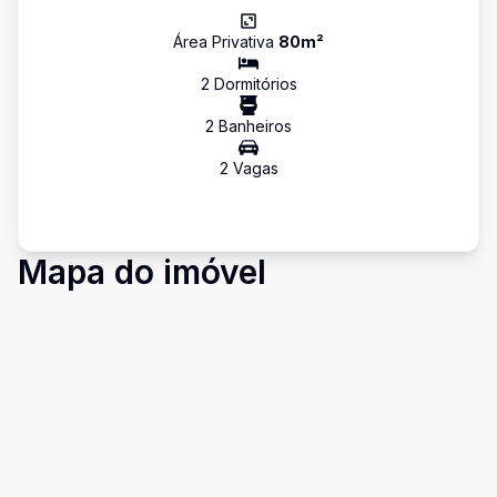
Área Privativa
80
m²
2
Dormitório
s
2
Banheiro
s
2
Vaga
s
Mapa do imóvel