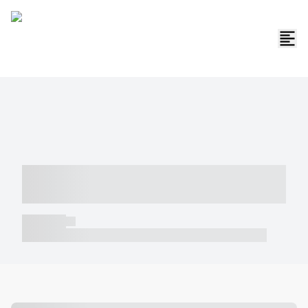
----- ----- -- ------ ---- ---- -- ----- -----
----- --- ------
----- -----
----- ----- -- ------ ---- ---- -- ----- ----- ----- --- ------