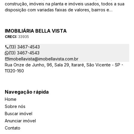
construção, imóveis na planta e imóveis usados, todos a sua
disposição com variadas faixas de valores, bairros e
dimensões para melhor atender as suas necessidades e
anseios. Ao nos procurar, nossos corretores – credenciados
ao CRECI-EE – estarão sempre prontos para responder-lhe
IMOBILIÁRIA BELLA VISTA
todas as suas dúvidas sobre casas, apartamentos, terrenos,
CRECI:
33935
salas comerciais e outros produtos imobiliários.
(13) 3467-4543
(13) 3467-4543
imobellavista@imobellavista.com.br
Rua Onze de Junho, 96, Sala 29, Itararé, São Vicente - SP -
11320-160
Navegação rápida
Home
Sobre nós
Buscar imóvel
Anunciar imóvel
Contato