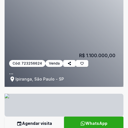
R$ 1.100.000,00
Cód:
723256624
Venda
...
Ipiranga, São Paulo - SP
Agendar visita
WhatsApp