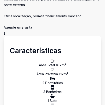
parte externa.
Ótima localização, permite financiamento bancário
Agende uma visita
]
Características
Área Total
167
m²
Área Privativa
117
m²
2
Dormitório
s
3
Banheiro
s
1
Suíte