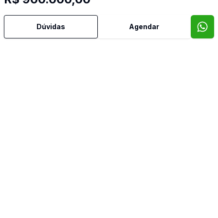
Dúvidas
Agendar
Dorm
2
Ban
2
120
m²
Casa
Oportunidade Casa - Imperdível
R$ 400.000,00
Jardim Independência, São Vicente - SP
Corretor