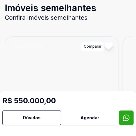
Imóveis semelhantes
Confira imóveis semelhantes
Cód:
33878738
Comparar
Có
R$ 550.000,00
Dúvidas
Agendar