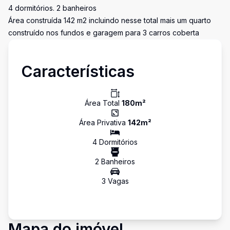
4 dormitórios. 2 banheiros
Área construída 142 m2 incluindo nesse total mais um quarto
construído nos fundos e garagem para 3 carros coberta
Características
Área Total
180
m²
Área Privativa
142
m²
4
Dormitório
s
2
Banheiro
s
3
Vaga
s
Mapa do imóvel