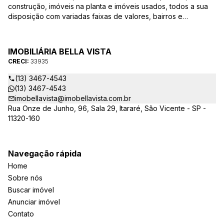
construção, imóveis na planta e imóveis usados, todos a sua
disposição com variadas faixas de valores, bairros e
dimensões para melhor atender as suas necessidades e
anseios. Ao nos procurar, nossos corretores – credenciados
ao CRECI-EE – estarão sempre prontos para responder-lhe
IMOBILIÁRIA BELLA VISTA
todas as suas dúvidas sobre casas, apartamentos, terrenos,
CRECI:
33935
salas comerciais e outros produtos imobiliários.
(13) 3467-4543
(13) 3467-4543
imobellavista@imobellavista.com.br
Rua Onze de Junho, 96, Sala 29, Itararé, São Vicente - SP -
11320-160
Navegação rápida
Home
Sobre nós
Buscar imóvel
Anunciar imóvel
Contato