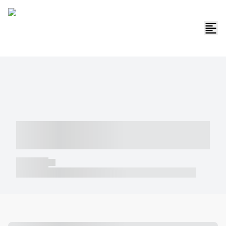
----- ----- -- ------ ---- ---- -- ----- -----
----- --- ------
----- -----
----- ----- -- ------ ---- ---- -- ----- ----- ----- --- ------