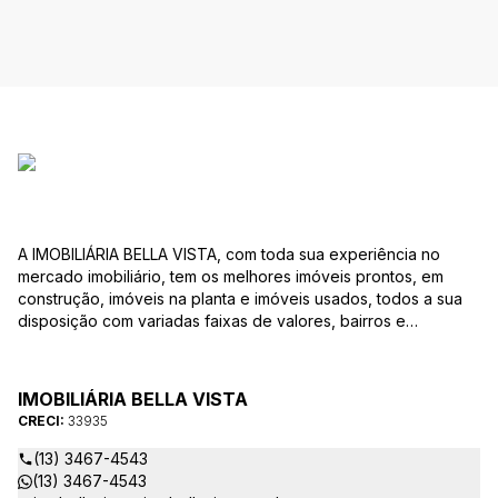
A IMOBILIÁRIA BELLA VISTA, com toda sua experiência no
mercado imobiliário, tem os melhores imóveis prontos, em
construção, imóveis na planta e imóveis usados, todos a sua
disposição com variadas faixas de valores, bairros e
dimensões para melhor atender as suas necessidades e
anseios. Ao nos procurar, nossos corretores – credenciados
ao CRECI-EE – estarão sempre prontos para responder-lhe
IMOBILIÁRIA BELLA VISTA
todas as suas dúvidas sobre casas, apartamentos, terrenos,
CRECI:
33935
salas comerciais e outros produtos imobiliários.
(13) 3467-4543
(13) 3467-4543