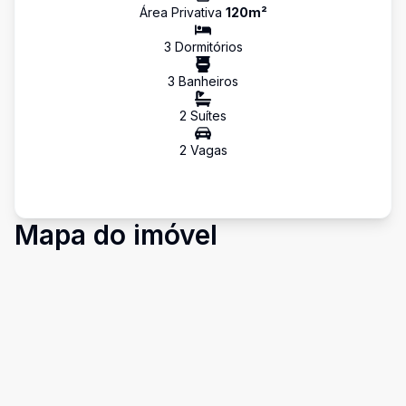
Área Privativa
120
m²
3
Dormitório
s
3
Banheiro
s
2
Suíte
s
2
Vaga
s
Mapa do imóvel