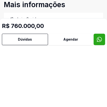
Mais informações
Banheiro Social
R$ 760.000,00
Mobiliado
Dúvidas
Agendar
Corretor
IMOBILIÁRIA BELLA VISTA
Dolores Pompeu
96687
(13) 99211-5858
dolores@imobellavista.com.br