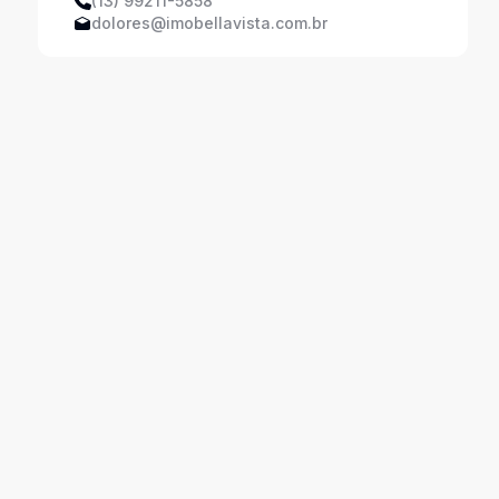
(13) 99211-5858
dolores@imobellavista.com.br