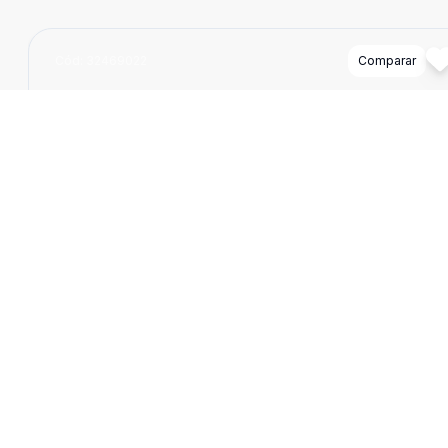
Cód:
32469022
Comparar
Dorm
3
Ban
3
158
m