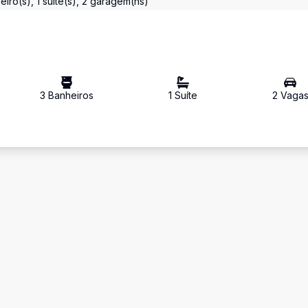
ro(s), 1 suíte(s), 2 garagem(ns)
3
Banheiro
s
1
Suíte
2
Vaga