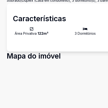
Sobrado/Duplex (Casa em condomínio), 3 dormitório(s), 3 banhei
Características
Área Privativa
122
m²
3
Dormitório
s
Mapa do imóvel