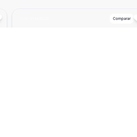
Cód:
32469023
Comparar
²
Dorm
3
Ban
3
135