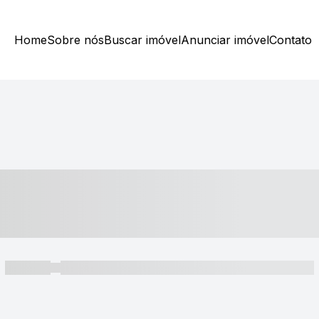
Home
Sobre nós
Buscar imóvel
Anunciar imóvel
Contato
----- ---- ---- -- ----
----- -----
----- ----- -- ------ ---- ---- -- ----- ----- ----- --- ------