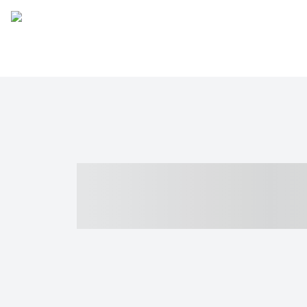
----- ----- -- -
- ------