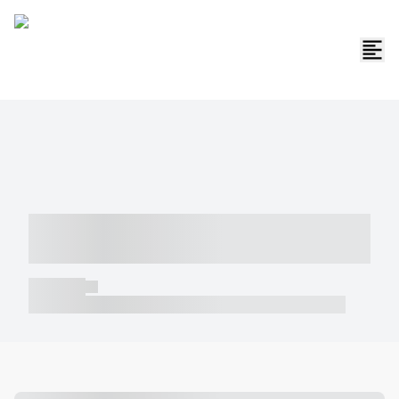
----- ----- -- ------ ---- ---- -- ----- -----
----- --- ------
----- -----
----- ----- -- ------ ---- ---- -- ----- ----- ----- --- ------