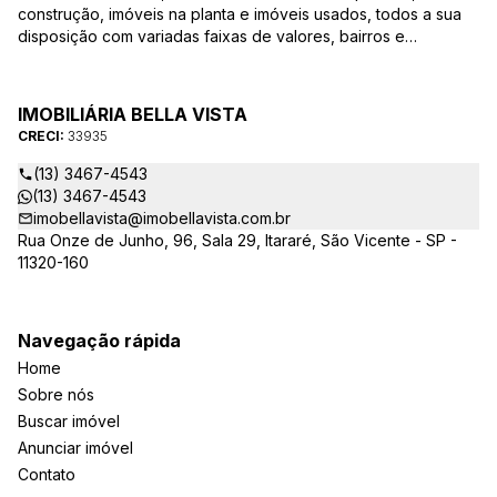
construção, imóveis na planta e imóveis usados, todos a sua
disposição com variadas faixas de valores, bairros e
dimensões para melhor atender as suas necessidades e
anseios. Ao nos procurar, nossos corretores – credenciados
ao CRECI-EE – estarão sempre prontos para responder-lhe
IMOBILIÁRIA BELLA VISTA
todas as suas dúvidas sobre casas, apartamentos, terrenos,
CRECI:
33935
salas comerciais e outros produtos imobiliários.
(13) 3467-4543
(13) 3467-4543
imobellavista@imobellavista.com.br
Rua Onze de Junho, 96, Sala 29, Itararé, São Vicente - SP -
11320-160
Navegação rápida
Home
Sobre nós
Buscar imóvel
Anunciar imóvel
Contato