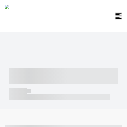
----- ----- -- ------ ---- ---- -- ----- -----
----- --- ------
----- -----
----- ----- -- ------ ---- ---- -- ----- ----- ----- --- ------