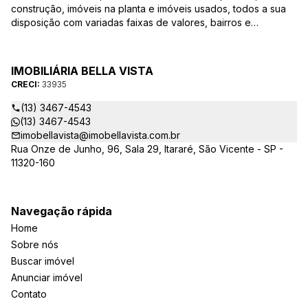
construção, imóveis na planta e imóveis usados, todos a sua
disposição com variadas faixas de valores, bairros e
dimensões para melhor atender as suas necessidades e
anseios. Ao nos procurar, nossos corretores – credenciados
ao CRECI-EE – estarão sempre prontos para responder-lhe
IMOBILIÁRIA BELLA VISTA
todas as suas dúvidas sobre casas, apartamentos, terrenos,
CRECI:
33935
salas comerciais e outros produtos imobiliários.
(13) 3467-4543
(13) 3467-4543
imobellavista@imobellavista.com.br
Rua Onze de Junho, 96, Sala 29, Itararé, São Vicente - SP -
11320-160
Navegação rápida
Home
Sobre nós
Buscar imóvel
Anunciar imóvel
Contato