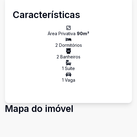
Características
Área Privativa
90
m²
2
Dormitório
s
2
Banheiro
s
1
Suíte
1
Vaga
Mapa do imóvel