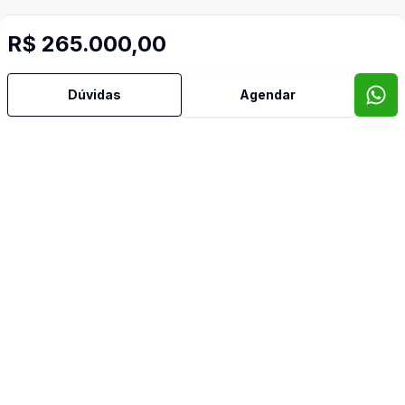
R$ 265.000,00
Dúvidas
Agendar
Corretor
IMOBILIÁRIA BELLA VISTA
Luiz Guilherme Roncel de Rodrigues Ferreira
92298
(11) 99741-9243
lgroncel@hotmail.com