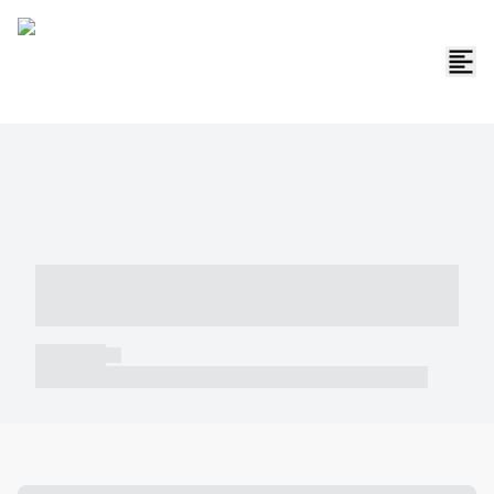
----- ----- -- ------ ---- ---- -- ----- -----
----- --- ------
----- -----
----- ----- -- ------ ---- ---- -- ----- ----- ----- --- ------