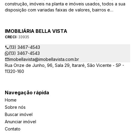
construção, imóveis na planta e imóveis usados, todos a sua
disposição com variadas faixas de valores, bairros e
dimensões para melhor atender as suas necessidades e
anseios. Ao nos procurar, nossos corretores – credenciados
ao CRECI-EE – estarão sempre prontos para responder-lhe
IMOBILIÁRIA BELLA VISTA
todas as suas dúvidas sobre casas, apartamentos, terrenos,
CRECI:
33935
salas comerciais e outros produtos imobiliários.
(13) 3467-4543
(13) 3467-4543
imobellavista@imobellavista.com.br
Rua Onze de Junho, 96, Sala 29, Itararé, São Vicente - SP -
11320-160
Navegação rápida
Home
Sobre nós
Buscar imóvel
Anunciar imóvel
Contato