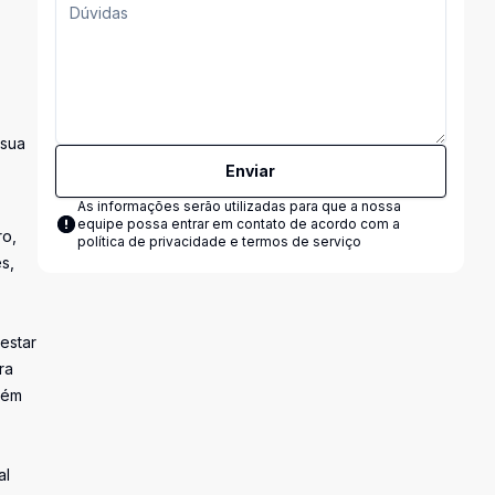
 sua
Enviar
As informações serão utilizadas para que a nossa
equipe possa entrar em contato de acordo com a
ro,
política de privacidade e termos de serviço
s,
estar
ra
lém
al