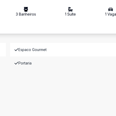
3
Banheiro
s
1
Suíte
1
Vag
Espaco Gourmet
Portaria