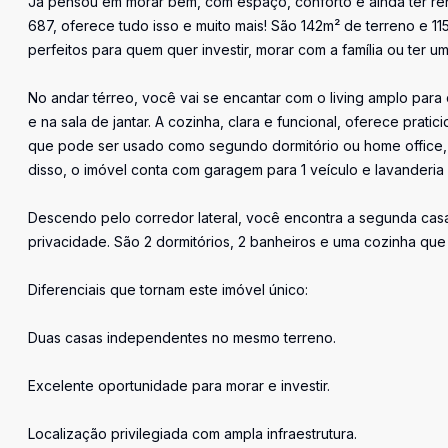
Já pensou em morar bem, com espaço, conforto e ainda ter rend
687, oferece tudo isso e muito mais! São 142m² de terreno e 1
perfeitos para quem quer investir, morar com a família ou ter u
No andar térreo, você vai se encantar com o living amplo para 
e na sala de jantar. A cozinha, clara e funcional, oferece prat
que pode ser usado como segundo dormitório ou home office, 
disso, o imóvel conta com garagem para 1 veículo e lavanderi
Descendo pelo corredor lateral, você encontra a segunda casa,
privacidade. São 2 dormitórios, 2 banheiros e uma cozinha qu
Diferenciais que tornam este imóvel único:
Duas casas independentes no mesmo terreno.
Excelente oportunidade para morar e investir.
Localização privilegiada com ampla infraestrutura.