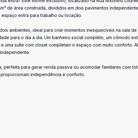
a extra? Este imóvel exclusivo, localizado na Rua Antonino Lourei
15m² de área construída, divididos em dois pavimentos independente
m espaço extra para trabalho ou locação.
dois ambientes, ideal para criar momentos inesquecíveis na sala de 
icidade para o dia a dia. Um banheiro social completo, um cômodo ext
e uma suíte com closet completam o espaço com muito conforto. A
a independente.
 perfeita para gerar renda passiva ou acomodar familiares com tot
e proporcionam independência e conforto.