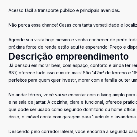
Acesso fácil a transporte público e principais avenidas.
Não perca essa chance! Casas com tanta versatilidade e locali
Agende sua visita hoje mesmo e venha conhecer de perto todas
próxima fonte de renda estão aqui te esperando! Preço e dispon
Descrição empreendimento
Já pensou em morar bem, com espaço, conforto e ainda ter rend
687, oferece tudo isso e muito mais! São 142m² de terreno e 1
perfeitos para quem quer investir, morar com a família ou ter u
No andar térreo, você vai se encantar com o living amplo para 
e na sala de jantar. A cozinha, clara e funcional, oferece prat
que pode ser usado como segundo dormitório ou home office, 
disso, o imóvel conta com garagem para 1 veículo e lavanderi
Descendo pelo corredor lateral, você encontra a segunda casa,