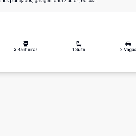
mários planejados, garagem para 2 autos, edícula.
3
Banheiro
s
1
Suíte
2
Vaga