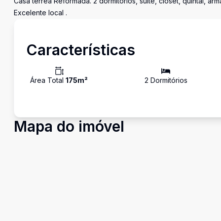
Casa térrea Reformada. 2 dormitórios, suìte, closet, quintal, ar
Excelente local .
Características
Área Total
175
m²
2
Dormitório
s
Mapa do imóvel