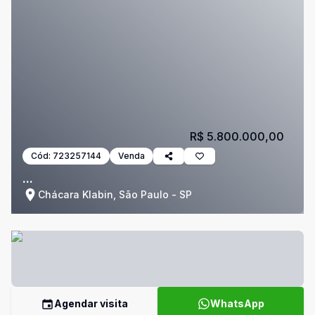
R$ 5.800.000,00
Cód:
723257144
Venda
...
Chácara Klabin, São Paulo - SP
Agendar visita
WhatsApp