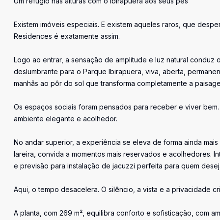
Um refúgio nas alturas com o Ibirapuera aos seus pés
Existem imóveis especiais. E existem aqueles raros, que despert
Residences é exatamente assim.
Logo ao entrar, a sensação de amplitude e luz natural conduz o
deslumbrante para o Parque Ibirapuera, viva, aberta, permane
manhãs ao pôr do sol que transforma completamente a paisag
Os espaços sociais foram pensados para receber e viver bem. O
ambiente elegante e acolhedor.
No andar superior, a experiência se eleva de forma ainda mais
lareira, convida a momentos mais reservados e acolhedores. I
e previsão para instalação de jacuzzi perfeita para quem deseja
Aqui, o tempo desacelera. O silêncio, a vista e a privacidade 
A planta, com 269 m², equilibra conforto e sofisticação, com 