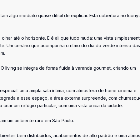
am algo imediato quase difícil de explicar. Esta cobertura no Icony
 olhar até o horizonte. E é ali que tudo muda: uma vista simplesmen
nte. Um cenário que acompanha o ritmo do dia do verde intenso das
em.
 living se integra de forma fluida à varanda gourmet, criando um
 especial: uma ampla sala íntima, com atmosfera de home cinema e
ntegrada a esse espaço, a área externa surpreende, com churrasqu
 criar um refúgio particular, com uma vista única da cidade.
criam um ambiente raro em São Paulo.
ambientes bem distribuídos, acabamentos de alto padrão e uma atmo