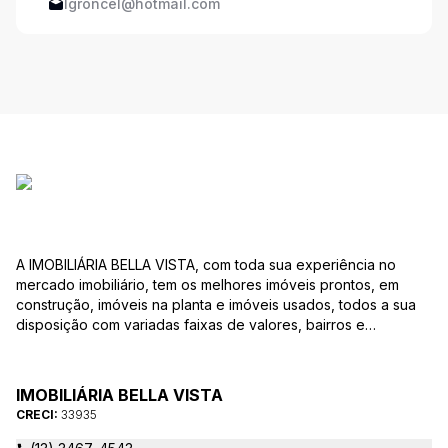
lgroncel@hotmail.com
A IMOBILIÁRIA BELLA VISTA, com toda sua experiência no
mercado imobiliário, tem os melhores imóveis prontos, em
construção, imóveis na planta e imóveis usados, todos a sua
disposição com variadas faixas de valores, bairros e
dimensões para melhor atender as suas necessidades e
anseios. Ao nos procurar, nossos corretores – credenciados
ao CRECI-EE – estarão sempre prontos para responder-lhe
IMOBILIÁRIA BELLA VISTA
todas as suas dúvidas sobre casas, apartamentos, terrenos,
CRECI:
33935
salas comerciais e outros produtos imobiliários.