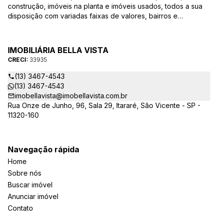
construção, imóveis na planta e imóveis usados, todos a sua
disposição com variadas faixas de valores, bairros e
dimensões para melhor atender as suas necessidades e
anseios. Ao nos procurar, nossos corretores – credenciados
ao CRECI-EE – estarão sempre prontos para responder-lhe
IMOBILIÁRIA BELLA VISTA
todas as suas dúvidas sobre casas, apartamentos, terrenos,
CRECI:
33935
salas comerciais e outros produtos imobiliários.
(13) 3467-4543
(13) 3467-4543
imobellavista@imobellavista.com.br
Rua Onze de Junho, 96, Sala 29, Itararé, São Vicente - SP -
11320-160
Navegação rápida
Home
Sobre nós
Buscar imóvel
Anunciar imóvel
Contato