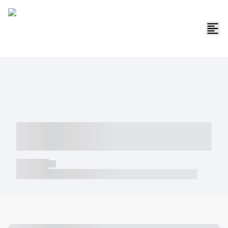
----- ----- -- ------ ---- ---- -- ----- -----
----- --- ------
----- -----
----- ----- -- ------ ---- ---- -- ----- ----- ----- --- ------