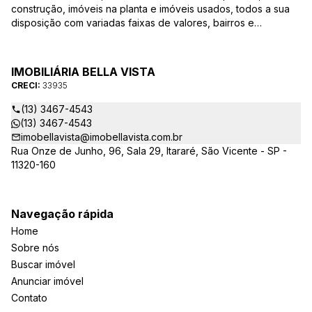
construção, imóveis na planta e imóveis usados, todos a sua
disposição com variadas faixas de valores, bairros e
dimensões para melhor atender as suas necessidades e
anseios. Ao nos procurar, nossos corretores – credenciados
ao CRECI-EE – estarão sempre prontos para responder-lhe
IMOBILIÁRIA BELLA VISTA
todas as suas dúvidas sobre casas, apartamentos, terrenos,
CRECI:
33935
salas comerciais e outros produtos imobiliários.
(13) 3467-4543
(13) 3467-4543
imobellavista@imobellavista.com.br
Rua Onze de Junho, 96, Sala 29, Itararé, São Vicente - SP -
11320-160
Navegação rápida
Home
Sobre nós
Buscar imóvel
Anunciar imóvel
Contato