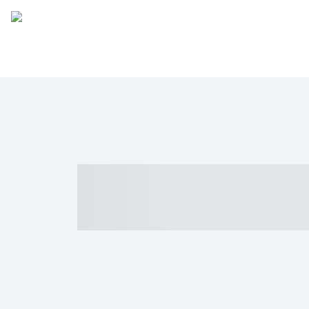
----- ----- -- -
- ------