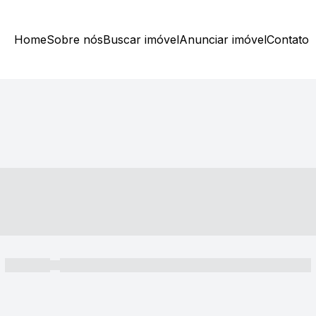
Home
Sobre nós
Buscar imóvel
Anunciar imóvel
Contato
----- ---- ---- -- ----
----- -----
----- ----- -- ------ ---- ---- -- ----- ----- ----- --- ------