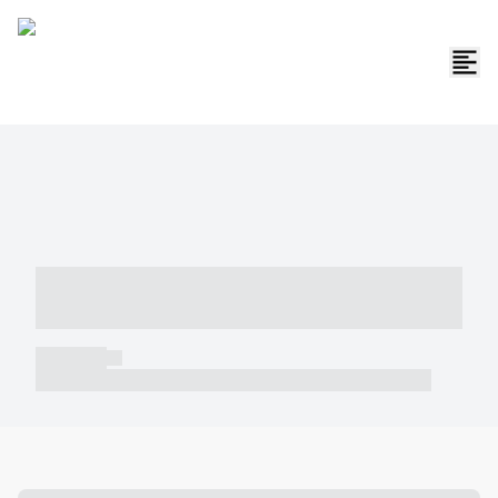
----- ----- -- ------ ---- ---- -- ----- -----
----- --- ------
----- -----
----- ----- -- ------ ---- ---- -- ----- ----- ----- --- ------