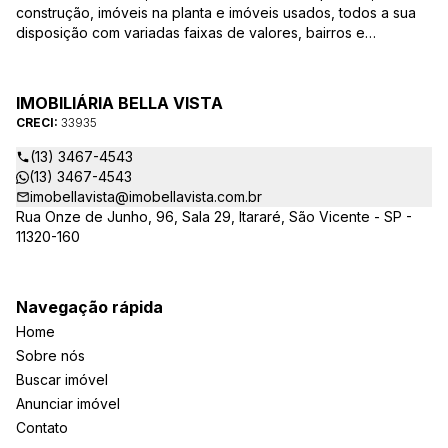
construção, imóveis na planta e imóveis usados, todos a sua
disposição com variadas faixas de valores, bairros e
dimensões para melhor atender as suas necessidades e
anseios. Ao nos procurar, nossos corretores – credenciados
ao CRECI-EE – estarão sempre prontos para responder-lhe
IMOBILIÁRIA BELLA VISTA
todas as suas dúvidas sobre casas, apartamentos, terrenos,
CRECI:
33935
salas comerciais e outros produtos imobiliários.
(13) 3467-4543
(13) 3467-4543
imobellavista@imobellavista.com.br
Rua Onze de Junho, 96, Sala 29, Itararé, São Vicente - SP -
11320-160
Navegação rápida
Home
Sobre nós
Buscar imóvel
Anunciar imóvel
Contato