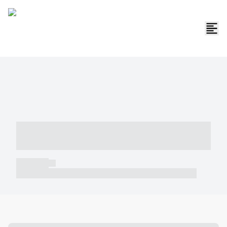
----- ----- -- ------ ---- ---- -- ----- -----
----- --- ------
----- -----
----- ----- -- ------ ---- ---- -- ----- ----- ----- --- ------