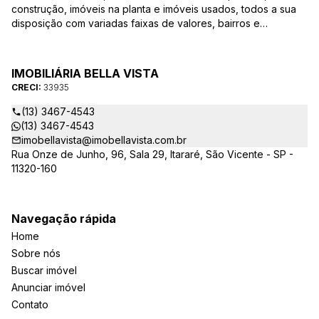
construção, imóveis na planta e imóveis usados, todos a sua
disposição com variadas faixas de valores, bairros e
dimensões para melhor atender as suas necessidades e
anseios. Ao nos procurar, nossos corretores – credenciados
ao CRECI-EE – estarão sempre prontos para responder-lhe
IMOBILIÁRIA BELLA VISTA
todas as suas dúvidas sobre casas, apartamentos, terrenos,
CRECI:
33935
salas comerciais e outros produtos imobiliários.
(13) 3467-4543
(13) 3467-4543
imobellavista@imobellavista.com.br
Rua Onze de Junho, 96, Sala 29, Itararé, São Vicente - SP -
11320-160
Navegação rápida
Home
Sobre nós
Buscar imóvel
Anunciar imóvel
Contato