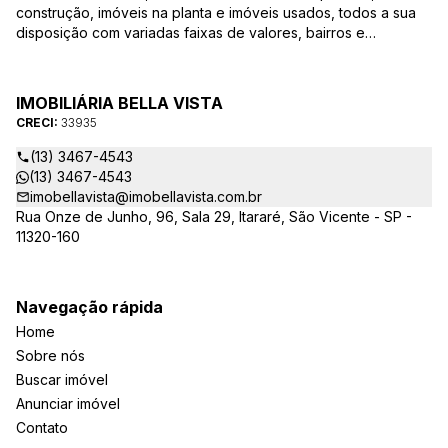
construção, imóveis na planta e imóveis usados, todos a sua
disposição com variadas faixas de valores, bairros e
dimensões para melhor atender as suas necessidades e
anseios. Ao nos procurar, nossos corretores – credenciados
ao CRECI-EE – estarão sempre prontos para responder-lhe
IMOBILIÁRIA BELLA VISTA
todas as suas dúvidas sobre casas, apartamentos, terrenos,
CRECI:
33935
salas comerciais e outros produtos imobiliários.
(13) 3467-4543
(13) 3467-4543
imobellavista@imobellavista.com.br
Rua Onze de Junho, 96, Sala 29, Itararé, São Vicente - SP -
11320-160
Navegação rápida
Home
Sobre nós
Buscar imóvel
Anunciar imóvel
Contato