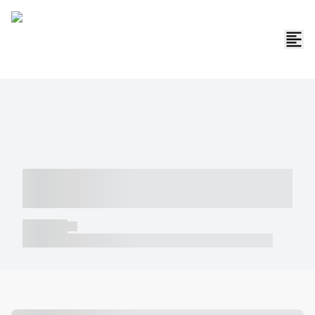
----- ----- -- ------ ---- ---- -- ----- -----
----- --- ------
----- -----
----- ----- -- ------ ---- ---- -- ----- ----- ----- --- ------