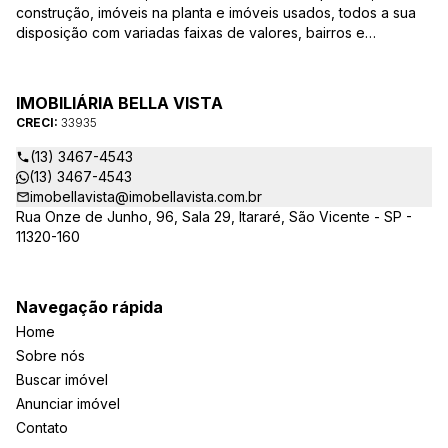
construção, imóveis na planta e imóveis usados, todos a sua
disposição com variadas faixas de valores, bairros e
dimensões para melhor atender as suas necessidades e
anseios. Ao nos procurar, nossos corretores – credenciados
ao CRECI-EE – estarão sempre prontos para responder-lhe
IMOBILIÁRIA BELLA VISTA
todas as suas dúvidas sobre casas, apartamentos, terrenos,
CRECI:
33935
salas comerciais e outros produtos imobiliários.
(13) 3467-4543
(13) 3467-4543
imobellavista@imobellavista.com.br
Rua Onze de Junho, 96, Sala 29, Itararé, São Vicente - SP -
11320-160
Navegação rápida
Home
Sobre nós
Buscar imóvel
Anunciar imóvel
Contato