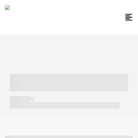
----- ----- -- ------ ---- ---- -- ----- -----
----- --- ------
----- -----
----- ----- -- ------ ---- ---- -- ----- ----- ----- --- ------