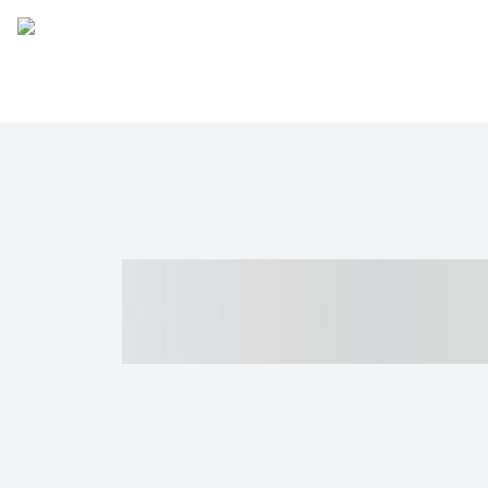
----- ----- -- -
- ------