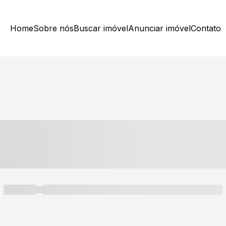
Home
Sobre nós
Buscar imóvel
Anunciar imóvel
Contato
----- ---- ---- -- ----
----- -----
----- ----- -- ------ ---- ---- -- ----- ----- ----- --- ------