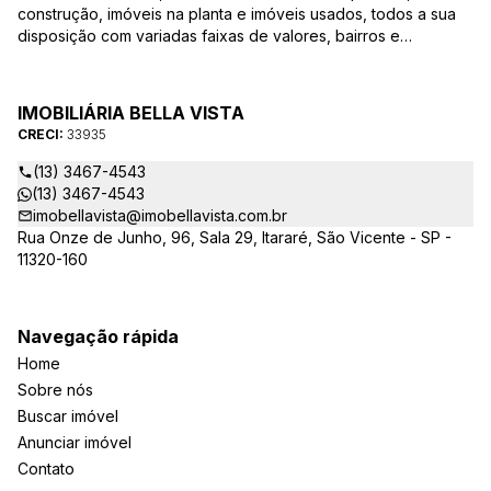
construção, imóveis na planta e imóveis usados, todos a sua
disposição com variadas faixas de valores, bairros e
dimensões para melhor atender as suas necessidades e
anseios. Ao nos procurar, nossos corretores – credenciados
ao CRECI-EE – estarão sempre prontos para responder-lhe
IMOBILIÁRIA BELLA VISTA
todas as suas dúvidas sobre casas, apartamentos, terrenos,
CRECI:
33935
salas comerciais e outros produtos imobiliários.
(13) 3467-4543
(13) 3467-4543
imobellavista@imobellavista.com.br
Rua Onze de Junho, 96, Sala 29, Itararé, São Vicente - SP -
11320-160
Navegação rápida
Home
Sobre nós
Buscar imóvel
Anunciar imóvel
Contato