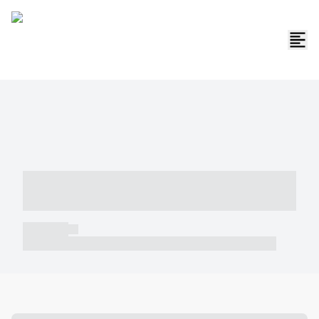
----- ----- -- ------ ---- ---- -- ----- -----
----- --- ------
----- -----
----- ----- -- ------ ---- ---- -- ----- ----- ----- --- ------