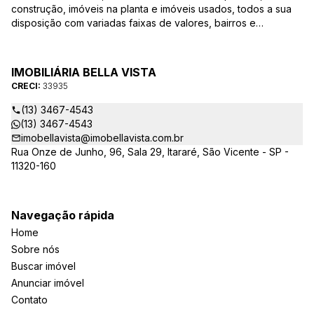
construção, imóveis na planta e imóveis usados, todos a sua
disposição com variadas faixas de valores, bairros e
dimensões para melhor atender as suas necessidades e
anseios. Ao nos procurar, nossos corretores – credenciados
ao CRECI-EE – estarão sempre prontos para responder-lhe
IMOBILIÁRIA BELLA VISTA
todas as suas dúvidas sobre casas, apartamentos, terrenos,
CRECI:
33935
salas comerciais e outros produtos imobiliários.
(13) 3467-4543
(13) 3467-4543
imobellavista@imobellavista.com.br
Rua Onze de Junho, 96, Sala 29, Itararé, São Vicente - SP -
11320-160
Navegação rápida
Home
Sobre nós
Buscar imóvel
Anunciar imóvel
Contato