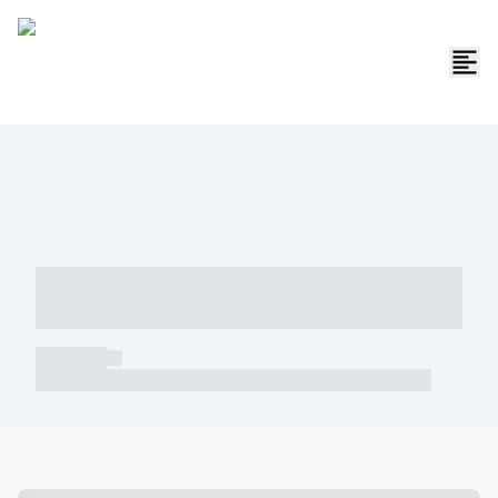
----- ----- -- ------ ---- ---- -- ----- -----
----- --- ------
----- -----
----- ----- -- ------ ---- ---- -- ----- ----- ----- --- ------