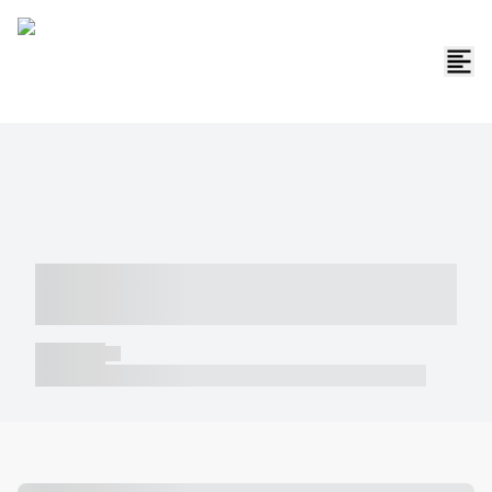
----- ----- -- ------ ---- ---- -- ----- -----
----- --- ------
----- -----
----- ----- -- ------ ---- ---- -- ----- ----- ----- --- ------