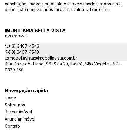
construção, imóveis na planta e imóveis usados, todos a sua
disposição com variadas faixas de valores, bairros e
dimensões para melhor atender as suas necessidades e
anseios. Ao nos procurar, nossos corretores – credenciados
ao CRECI-EE – estarão sempre prontos para responder-lhe
IMOBILIÁRIA BELLA VISTA
todas as suas dúvidas sobre casas, apartamentos, terrenos,
CRECI:
33935
salas comerciais e outros produtos imobiliários.
(13) 3467-4543
(13) 3467-4543
imobellavista@imobellavista.com.br
Rua Onze de Junho, 96, Sala 29, Itararé, São Vicente - SP -
11320-160
Navegação rápida
Home
Sobre nós
Buscar imóvel
Anunciar imóvel
Contato