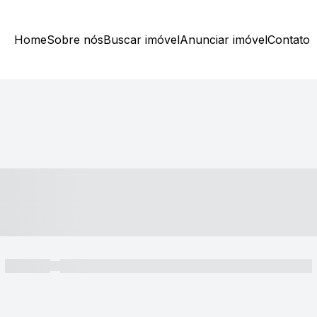
Home
Sobre nós
Buscar imóvel
Anunciar imóvel
Contato
----- ---- ---- -- ----
----- -----
----- ----- -- ------ ---- ---- -- ----- ----- ----- --- ------