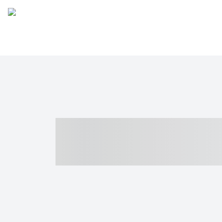
----- ----- -- -
- ------