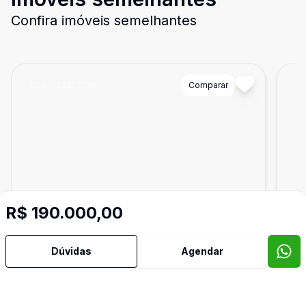
Confira imóveis semelhantes
Cód:
723257239
Comparar
Có
R$ 190.000,00
Dúvidas
Agendar