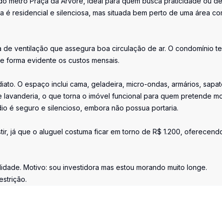
do metrô Praça da Árvore, ideal para quem busca praticidade ou d
a é residencial e silenciosa, mas situada bem perto de uma área c
a de ventilação que assegura boa circulação de ar. O condomínio t
 de forma evidente os custos mensais.
iato. O espaço inclui cama, geladeira, micro-ondas, armários, sapat
e lavanderia, o que torna o imóvel funcional para quem pretende m
io é seguro e silencioso, embora não possua portaria.
r, já que o aluguel costuma ficar em torno de R$ 1.200, oferecend
lidade. Motivo: sou investidora mas estou morando muito longe.
strição.