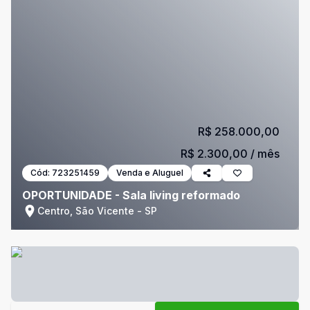
R$ 258.000,00
R$ 2.300,00
/ mês
Cód:
723251459
Venda e Aluguel
OPORTUNIDADE - Sala living reformado
Centro, São Vicente - SP