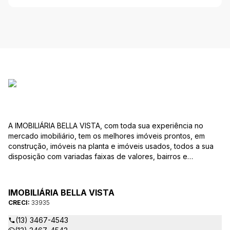
A IMOBILIÁRIA BELLA VISTA, com toda sua experiência no
mercado imobiliário, tem os melhores imóveis prontos, em
construção, imóveis na planta e imóveis usados, todos a sua
disposição com variadas faixas de valores, bairros e
dimensões para melhor atender as suas necessidades e
anseios. Ao nos procurar, nossos corretores – credenciados
ao CRECI-EE – estarão sempre prontos para responder-lhe
IMOBILIÁRIA BELLA VISTA
todas as suas dúvidas sobre casas, apartamentos, terrenos,
CRECI:
33935
salas comerciais e outros produtos imobiliários.
(13) 3467-4543