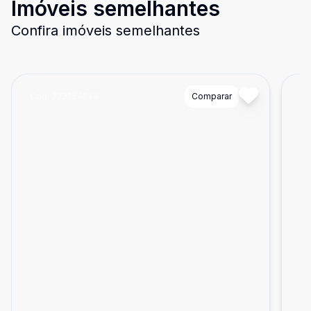
Imóveis semelhantes
Confira imóveis semelhantes
Cód:
723254244
Comparar
Có