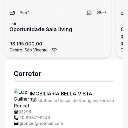
Ban
1
26
m²
Loft
Loft
Oportunidade Sala living
OP
R$
re
R$ 195.000,00
R$
Centro, São Vicente - SP
Cen
Corretor
IMOBILIÁRIA BELLA VISTA
Luiz Guilherme Roncel de Rodrigues Ferreira
92298
(11) 99741-9243
lgroncel@hotmail.com