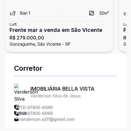
Ban
1
32
m²
Loft
Loft
Frente mar a venda em São Vicente
Fr
R$ 279.000,00
R$
Gonzaguinha, São Vicente - SP
Gon
Corretor
IMOBILIÁRIA BELLA VISTA
Vanderson Silva de Jesus
(13) 97805-6069
(13) 97805-6069
vanderson.sj01@gmail.com