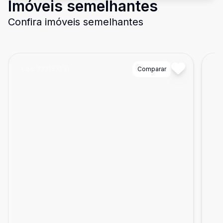
Imóveis semelhantes
Confira imóveis semelhantes
Cód:
723257241
Comparar
Có