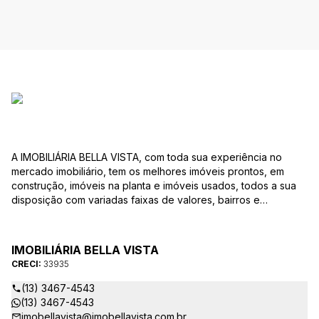
A IMOBILIÁRIA BELLA VISTA, com toda sua experiência no
mercado imobiliário, tem os melhores imóveis prontos, em
construção, imóveis na planta e imóveis usados, todos a sua
disposição com variadas faixas de valores, bairros e
dimensões para melhor atender as suas necessidades e
anseios. Ao nos procurar, nossos corretores – credenciados
ao CRECI-EE – estarão sempre prontos para responder-lhe
IMOBILIÁRIA BELLA VISTA
todas as suas dúvidas sobre casas, apartamentos, terrenos,
CRECI:
33935
salas comerciais e outros produtos imobiliários.
(13) 3467-4543
(13) 3467-4543
imobellavista@imobellavista.com.br