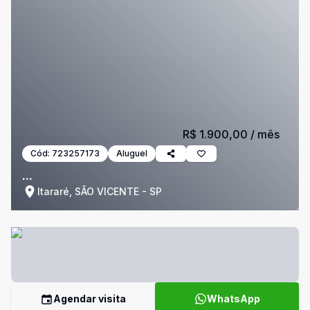
R$ 1.900,00
/ mês
Cód:
723257173
Aluguel
...
Itararé, SÃO VICENTE - SP
Agendar visita
WhatsApp