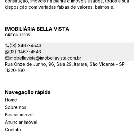
construção, imóveis na planta e imóveis usados, todos a sua
disposição com variadas faixas de valores, bairros e
dimensões para melhor atender as suas necessidades e
anseios. Ao nos procurar, nossos corretores – credenciados
ao CRECI-EE – estarão sempre prontos para responder-lhe
IMOBILIÁRIA BELLA VISTA
todas as suas dúvidas sobre casas, apartamentos, terrenos,
CRECI:
33935
salas comerciais e outros produtos imobiliários.
(13) 3467-4543
(13) 3467-4543
imobellavista@imobellavista.com.br
Rua Onze de Junho, 96, Sala 29, Itararé, São Vicente - SP -
11320-160
Navegação rápida
Home
Sobre nós
Buscar imóvel
Anunciar imóvel
Contato