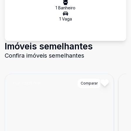
1
Banheiro
1
Vaga
Imóveis semelhantes
Confira imóveis semelhantes
Cód:
723257018
Comparar
Có