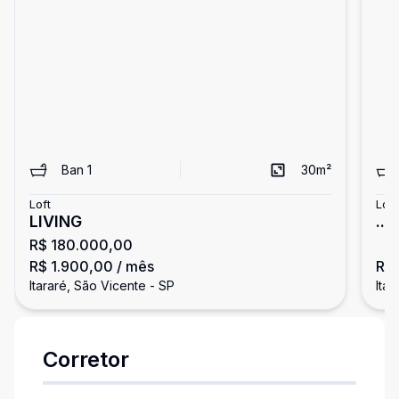
Ban
1
30
m²
Loft
Loft
LIVING
...
R$ 180.000,00
R$ 1.900,00
/ mês
R$
Itararé, São Vicente - SP
Itar
Corretor