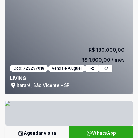
R$ 180.000,00
R$ 1.900,00
/ mês
Cód:
723257018
Venda e Aluguel
LIVING
Itararé, São Vicente - SP
Agendar visita
WhatsApp