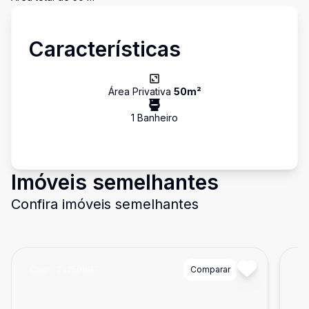
Características
Área Privativa
50
m²
1
Banheiro
Imóveis semelhantes
Confira imóveis semelhantes
Cód:
723256897
Comparar
Có