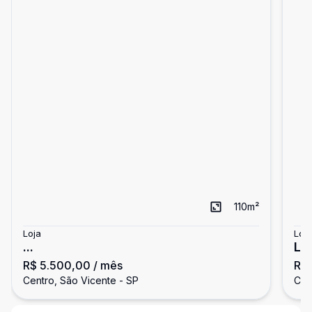
110
m²
Loja
Loja
...
Lo
R$ 5.500,00
/ mês
R$ 
Centro, São Vicente - SP
Cen