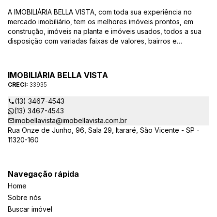
A IMOBILIÁRIA BELLA VISTA, com toda sua experiência no
mercado imobiliário, tem os melhores imóveis prontos, em
construção, imóveis na planta e imóveis usados, todos a sua
disposição com variadas faixas de valores, bairros e
dimensões para melhor atender as suas necessidades e
anseios. Ao nos procurar, nossos corretores – credenciados
ao CRECI-EE – estarão sempre prontos para responder-lhe
IMOBILIÁRIA BELLA VISTA
todas as suas dúvidas sobre casas, apartamentos, terrenos,
CRECI:
33935
salas comerciais e outros produtos imobiliários.
(13) 3467-4543
(13) 3467-4543
imobellavista@imobellavista.com.br
Rua Onze de Junho, 96, Sala 29, Itararé, São Vicente - SP -
11320-160
Navegação rápida
Home
Sobre nós
Buscar imóvel