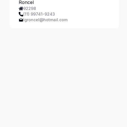
Ferreira
92298
(11) 99741-9243
lgroncel@hotmail.com