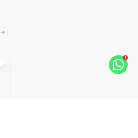
ious slide
Next slide
1
Cód:
723256478
Comparar