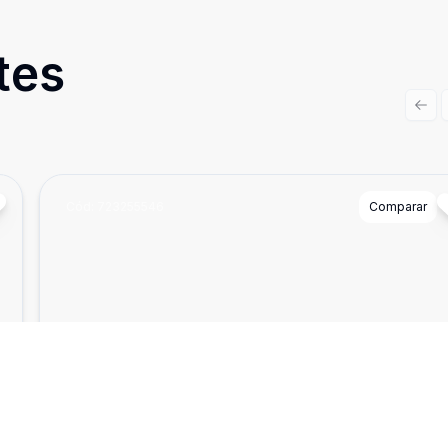
tes
Prev
Cód:
723255546
Comparar