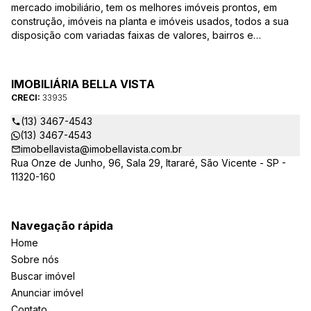
mercado imobiliário, tem os melhores imóveis prontos, em
construção, imóveis na planta e imóveis usados, todos a sua
disposição com variadas faixas de valores, bairros e
dimensões para melhor atender as suas necessidades e
anseios. Ao nos procurar, nossos corretores – credenciados
ao CRECI-EE – estarão sempre prontos para responder-lhe
IMOBILIÁRIA BELLA VISTA
todas as suas dúvidas sobre casas, apartamentos, terrenos,
CRECI:
33935
salas comerciais e outros produtos imobiliários.
(13) 3467-4543
(13) 3467-4543
imobellavista@imobellavista.com.br
Rua Onze de Junho, 96, Sala 29, Itararé, São Vicente - SP -
11320-160
Navegação rápida
Home
Sobre nós
Buscar imóvel
Anunciar imóvel
Contato