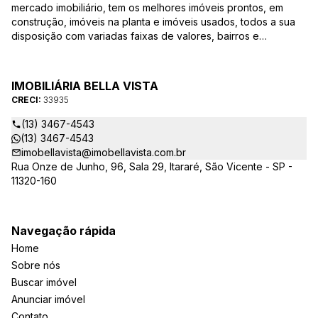
mercado imobiliário, tem os melhores imóveis prontos, em
construção, imóveis na planta e imóveis usados, todos a sua
disposição com variadas faixas de valores, bairros e
dimensões para melhor atender as suas necessidades e
anseios. Ao nos procurar, nossos corretores – credenciados
ao CRECI-EE – estarão sempre prontos para responder-lhe
IMOBILIÁRIA BELLA VISTA
todas as suas dúvidas sobre casas, apartamentos, terrenos,
CRECI:
33935
salas comerciais e outros produtos imobiliários.
(13) 3467-4543
(13) 3467-4543
imobellavista@imobellavista.com.br
Rua Onze de Junho, 96, Sala 29, Itararé, São Vicente - SP -
11320-160
Navegação rápida
Home
Sobre nós
Buscar imóvel
Anunciar imóvel
Contato