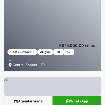
R$ 15.000,00
/ mês
Cód:
723256905
Aluguel
...
Centro, Santos - SP
Agendar visita
WhatsApp