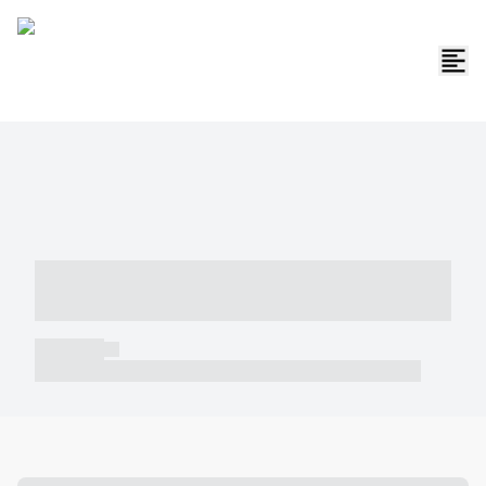
----- ----- -- ------ ---- ---- -- ----- -----
----- --- ------
----- -----
----- ----- -- ------ ---- ---- -- ----- ----- ----- --- ------