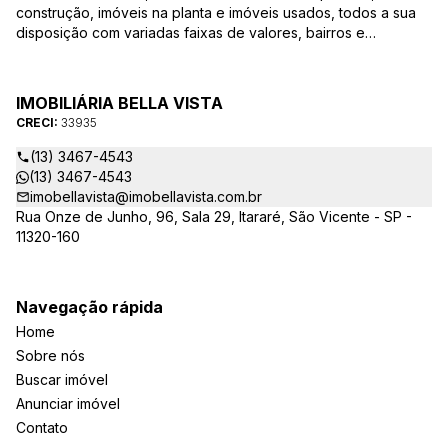
construção, imóveis na planta e imóveis usados, todos a sua
disposição com variadas faixas de valores, bairros e
dimensões para melhor atender as suas necessidades e
anseios. Ao nos procurar, nossos corretores – credenciados
ao CRECI-EE – estarão sempre prontos para responder-lhe
IMOBILIÁRIA BELLA VISTA
todas as suas dúvidas sobre casas, apartamentos, terrenos,
CRECI:
33935
salas comerciais e outros produtos imobiliários.
(13) 3467-4543
(13) 3467-4543
imobellavista@imobellavista.com.br
Rua Onze de Junho, 96, Sala 29, Itararé, São Vicente - SP -
11320-160
Navegação rápida
Home
Sobre nós
Buscar imóvel
Anunciar imóvel
Contato