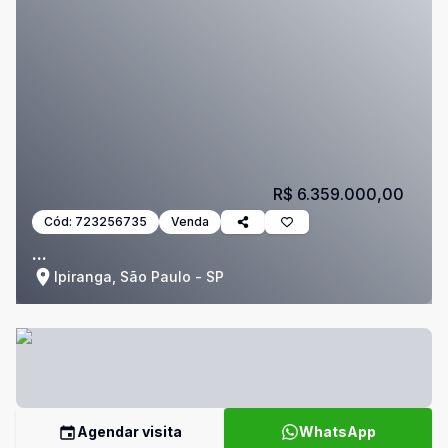
R$ 6.359.000,00
Cód:
723256735
Venda
...
Ipiranga, São Paulo - SP
Agendar visita
WhatsApp